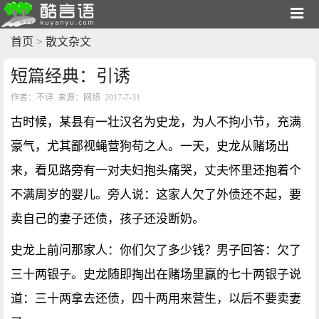
首页
>
散文杂文
短篇经典：引诱
作者：不详 来源：网络 2017-7-31
古时候，某县有一壮汉名为史龙，为人不拘小节，充满
豪气，尤其鄙视蝇营狗苟之人。一天，史龙从赌场出
来，看见路旁有一对夫妇抱头痛哭，丈夫怀里还抱着个
不满周岁的婴儿。旁人说：这家人欠了外债还不起，要
卖自己的妻子还债，孩子还没断奶。
史龙上前问那家人：你们欠了多少钱？男子回答：欠了
三十两银子。史龙随即掏出在赌场里赢的七十两银子说
道：三十两拿去还债，四十两用来营生，以后不要卖妻