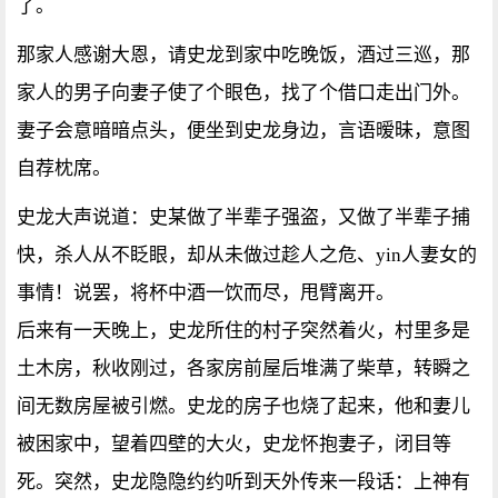
了。
那家人感谢大恩，请史龙到家中吃晚饭，酒过三巡，那
家人的男子向妻子使了个眼色，找了个借口走出门外。
妻子会意暗暗点头，便坐到史龙身边，言语暧昧，意图
自荐枕席。
史龙大声说道：史某做了半辈子强盗，又做了半辈子捕
快，杀人从不眨眼，却从未做过趁人之危、yin人妻女的
事情！说罢，将杯中酒一饮而尽，甩臂离开。
后来有一天晚上，史龙所住的村子突然着火，村里多是
土木房，秋收刚过，各家房前屋后堆满了柴草，转瞬之
间无数房屋被引燃。史龙的房子也烧了起来，他和妻儿
被困家中，望着四壁的大火，史龙怀抱妻子，闭目等
死。突然，史龙隐隐约约听到天外传来一段话：上神有