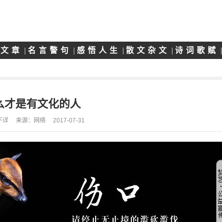
志文章
|
名言警句
|
感悟人生
|
散文杂文
|
诗词歌赋
么才是有文化的人
不详
来源：网络
2017-07-31