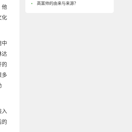
高富帅的由来与来源？
。他
文化
陪中
林达
开的
很多
勒
装入
后的