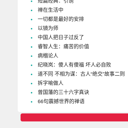
短篇经典：引诱
禅在生活中
一切都是最好的安排
以镜为师
中国人把日子过反了
睿智人生：痛苦的价值
病榻论人
纪晓岚：傻人有傻福 坏人必自败
道不同 不相为谋：古人“绝交”故事二则
拆字喻做人
曾国藩的三十六字真诀
66句震撼世界的禅语