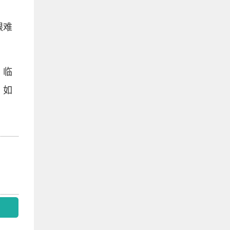
艰难
。临
，如