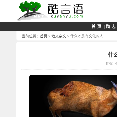
首页
|
励
首页
散文杂文
当前位置：
>
> 什么才是有文化的人
什
作者：