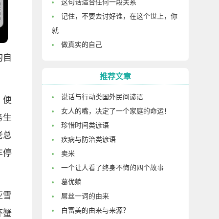
这句话适合任何一段关系
记住，不要去讨好谁，在这个世上，你
就
做真实的自己
的自
推荐文章
说话与行动类国外民间谚语
，便
女人的嘴，决定了一个家庭的命运！
务生
珍惜时间类谚语
老总
疾病与防治类谚语
车停
卖米
一个让人看了终身不悔的四个故事
葛优躺
亚雪
屌丝一词的由来
白富美的由来与来源？
虾蟹