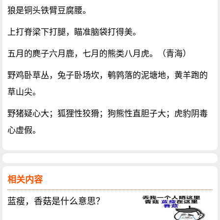
狼是铜头铁臂豆腐腰。
上打脊梁下打腿，瞄准脑袋打得美。
五月的麂子六月鹿，七月的熊类八月虎。（青海）
野鸡卧草丛，兔子卧场坎，鹌鹑落的泥塘地，黄羊跑的
草山尖。
野猪疑心大；狐狸性狡猾；狗熊性直胆子大；虎豹阴毒
心虚假。
相关内容
蓝瘦，香菇是什么意思？