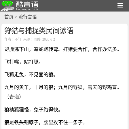
首页
>
流行言语
狩猎与捕捉类民间谚语
作者：不详 来源：网络 2020-6-2
避虎逃下山，避蛇跑转弯。打猎要合作，合作办法多。
飞打嘴，站打腿。
飞狐走兔，不见面的狼。
九月的黄羊，十月的狼；九月的野狐，雪天的野鸡盲。
（青海）
狼精狐狸怪，兔子跑得快。
狼是铁头铜脖子，腰里挨不住一条子。