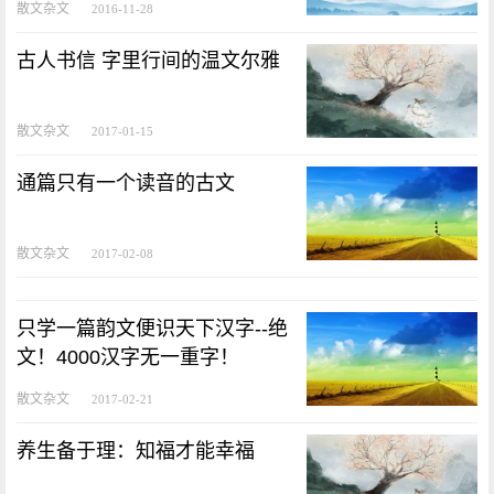
散文杂文
2016-11-28
古人书信 字里行间的温文尔雅
散文杂文
2017-01-15
通篇只有一个读音的古文
散文杂文
2017-02-08
只学一篇韵文便识天下汉字--绝
文！4000汉字无一重字！
散文杂文
2017-02-21
养生备于理：知福才能幸福